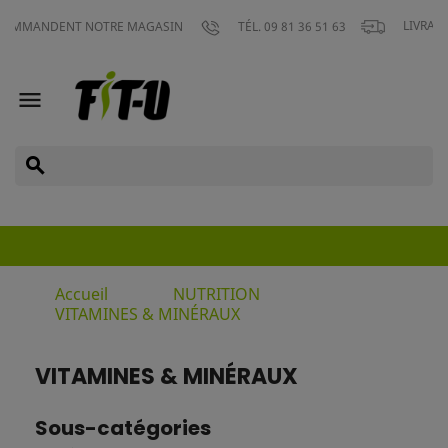
LIVRAISON GRATUIT
T NOTRE MAGASIN
TÉL. 09 81 36 51 63

search
Accueil
NUTRITION
VITAMINES & MINÉRAUX
VITAMINES & MINÉRAUX
Sous-catégories