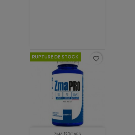
RUPTURE DE STOCK
favorite_border
ZMA 120CAPS