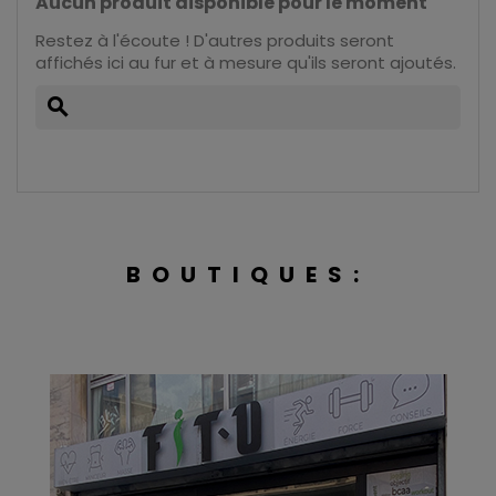
Aucun produit disponible pour le moment
Restez à l'écoute ! D'autres produits seront
affichés ici au fur et à mesure qu'ils seront ajoutés.
search
BOUTIQUES: