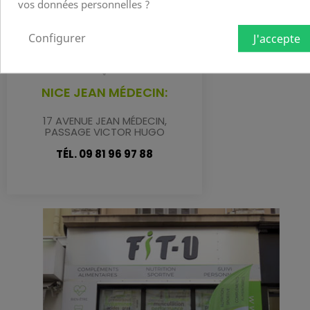
vos données personnelles ?
Configurer
J'accepte
NICE JEAN MÉDECIN:
17 AVENUE JEAN MÉDECIN,
PASSAGE VICTOR HUGO
TÉL. 09 81 96 97 88