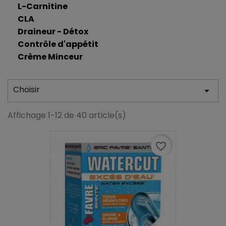
L-Carnitine
CLA
Draineur - Détox
Contrôle d'appétit
Crème Minceur
Choisir

Affichage 1-12 de 40 article(s)
favorite_border