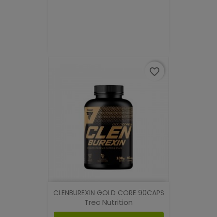
favorite_border
CLENBUREXIN GOLD CORE 90CAPS
Trec Nutrition