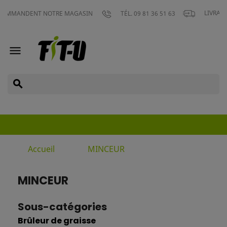
LIVRAISON GRATUIT
T NOTRE MAGASIN
TÉL. 09 81 36 51 63

search
Accueil
MINCEUR
MINCEUR
Sous-catégories
Brûleur de graisse