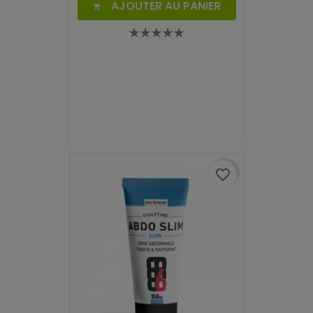
AJOUTER AU PANIER

favorite_border