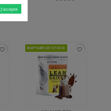
J'accepte
RUPTURE DE STOCK
avorite_border
favorite_border