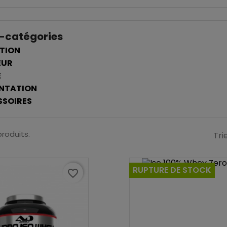
-catégories
TION
EUR
É
NTATION
SOIRES
produits.
Tri
RUPTURE DE STOCK
favorite_border