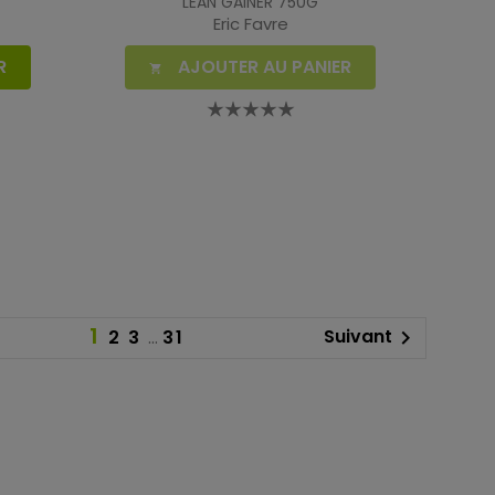
LEAN GAINER 750G
Eric Favre
R
AJOUTER AU PANIER

1
Suivant
2
3
…
31
