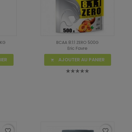
2KG
BCAA 8:1:1 ZERO 500G
Eric Favre
IER
AJOUTER AU PANIER

favorite_border
favorite_border