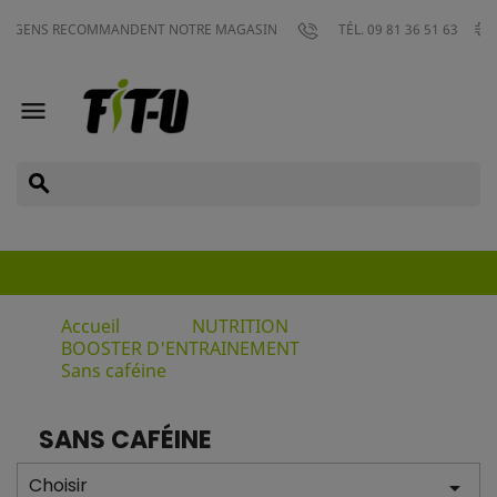
L
ENS RECOMMANDENT NOTRE MAGASIN
TÉL. 09 81 36 51 63

search
Accueil
NUTRITION
BOOSTER D'ENTRAINEMENT
Sans caféine
SANS CAFÉINE
Choisir
