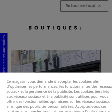
Retour en haut

BOUTIQUES:
Consentement aux cookies
Ce magasin vous demande d'accepter les cookies afin
d'optimiser les performances, les fonctionnalités des réseaux
sociaux et la pertinence de la publicité. Les cookies tiers liés
aux réseaux sociaux et à la publicité sont utilisés pour vous
offrir des fonctionnalités optimisées sur les réseaux sociaux,
ainsi que des publicités personnalisées. Acceptez-vous ces
cookies ainsi que les implications associées à l'utilisation de