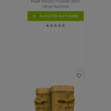
PUMP XPLODE POWDER 300G
Olimp Nutrition
AJOUTER AU PANIER

favorite_border