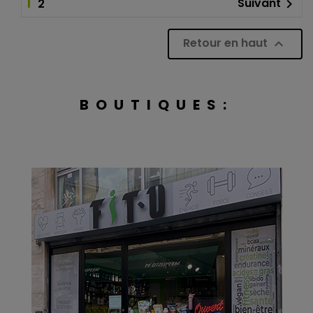
1
Suivant
2

Retour en haut

BOUTIQUES: