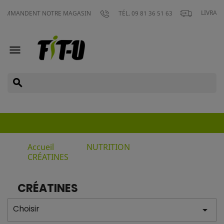
LIVRAISON GRATUIT
NT NOTRE MAGASIN
TÉL. 09 81 36 51 63

search
Accueil
NUTRITION
CRÉATINES
CRÉATINES
Choisir
