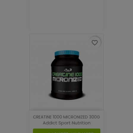
favorite_border
CREATINE 1000 MICRONIZED 300G
Addict Sport Nutrition