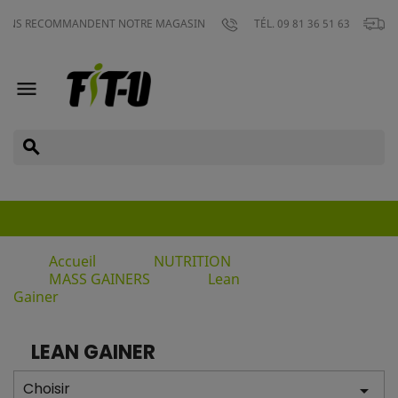
LIVRAIS
COMMANDENT NOTRE MAGASIN
TÉL. 09 81 36 51 63

search
Accueil
NUTRITION
MASS GAINERS
Lean
Gainer
LEAN GAINER
Choisir
