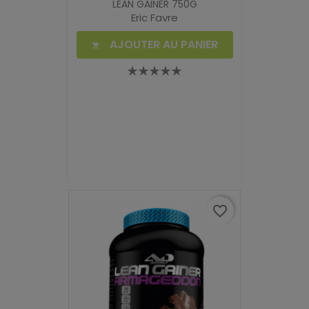
LEAN GAINER 750G
Eric Favre
AJOUTER AU PANIER

favorite_border