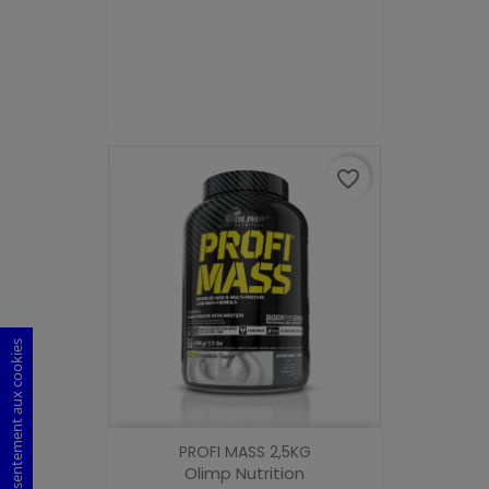
favorite_border
Consentement aux cookies
PROFI MASS 2,5KG
Olimp Nutrition