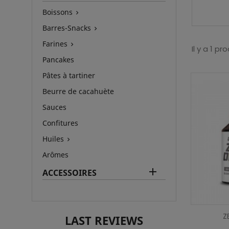
Boissons

Barres-Snacks

Farines

Il y a 1 pro
Pancakes
Pâtes à tartiner
Beurre de cacahuète
Sauces
Confitures
Huiles

Arômes

ACCESSOIRES
Z
LAST REVIEWS