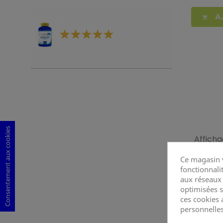
A

Consentement aux cookies
Affichag
Ce magasin v
fonctionnalit
aux réseaux s
optimisées s
ces cookies 
personnelles