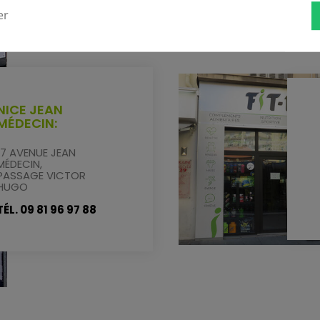
er
NICE JEAN
MÉDECIN:
17 AVENUE JEAN
MÉDECIN,
PASSAGE VICTOR
HUGO
TÉL. 09 81 96 97 88