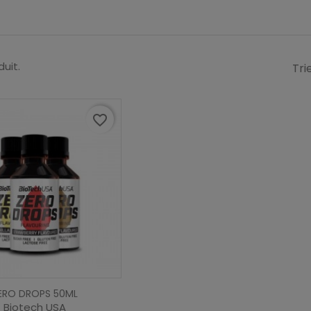
duit.
Tri
favorite_border
ERO DROPS 50ML
Biotech USA