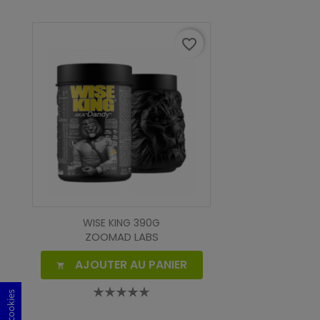
favorite_border
WISE KING 390G
ZOOMAD LABS
AJOUTER AU PANIER
