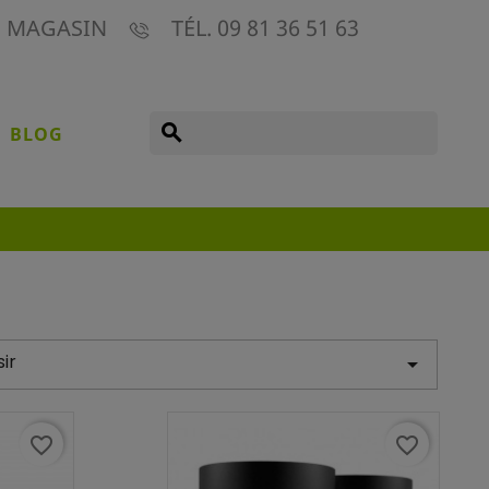
E MAGASIN
TÉL. 09 81 36 51 63
search
BLOG
ir

favorite_border
favorite_border