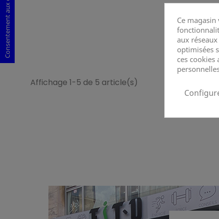
Consentement aux cookies
Ce magasin v
fonctionnalit
aux réseaux s
optimisées s
ces cookies 
personnelles
Affichage 1-5 de 5 article(s)
Configur