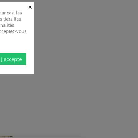
×
ances, les
 tiers liés
nalités
Acceptez-vous
J'accepte