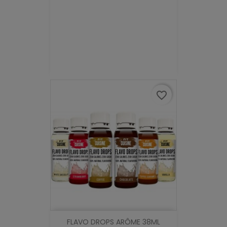
favorite_border
FLAVO DROPS ARÔME 38ML