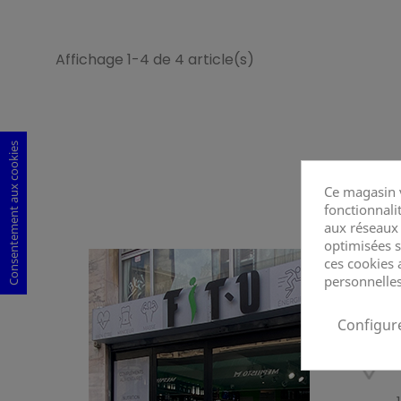
Affichage 1-4 de 4 article(s)
Consentement aux cookies
Ce magasin v
fonctionnalit
aux réseaux s
optimisées s
ces cookies 
personnelles
Configur