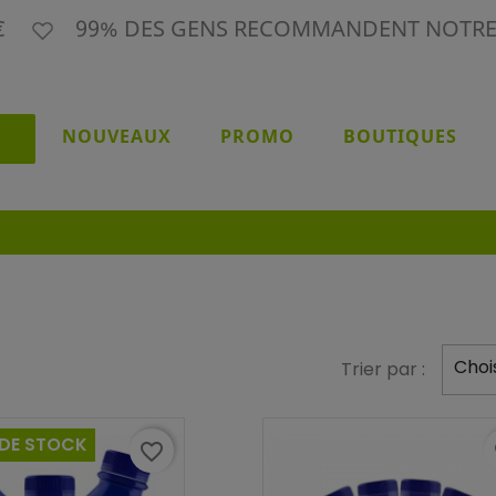
9€
99% DES GENS RECOMMANDENT NOTR
NOUVEAUX
PROMO
BOUTIQUES
Chois
Trier par :
 DE STOCK
favorite_border
f