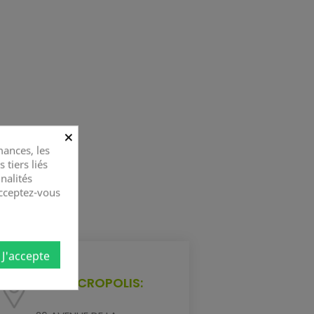
×
ances, les
 tiers liés
nalités
Acceptez-vous
J'accepte
NICE ACROPOLIS: