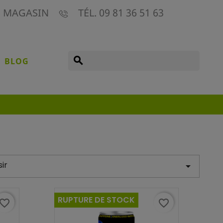
E MAGASIN
TÉL. 09 81 36 51 63
search
BLOG
ir

RUPTURE DE STOCK
avorite_border
favorite_border