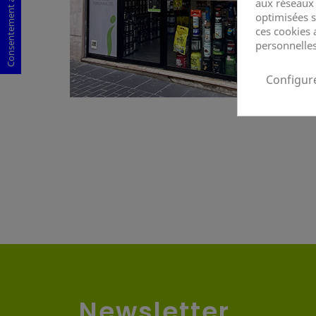
Consentement aux cookies
aux réseaux s
optimisées s
ces cookies 
personnelles
Configur
Newsletter