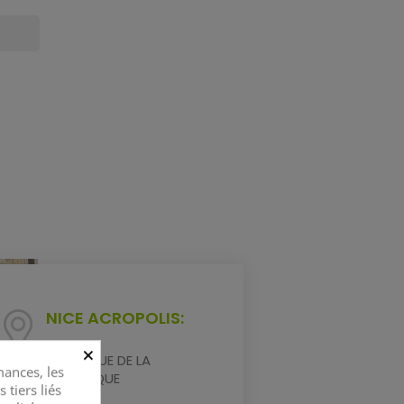
NICE ACROPOLIS:
×
26 AVENUE DE LA
ances, les
RÉPUBLIQUE
 tiers liés