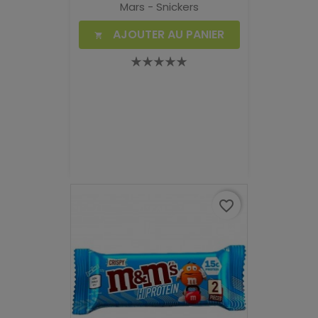
Mars - Snickers
AJOUTER AU PANIER

favorite_border