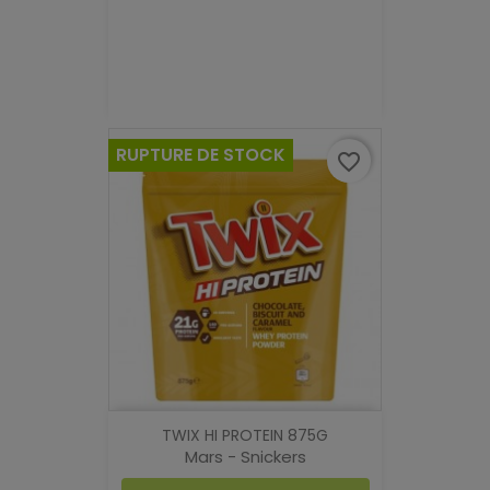
RUPTURE DE STOCK
favorite_border
TWIX HI PROTEIN 875G
Mars - Snickers