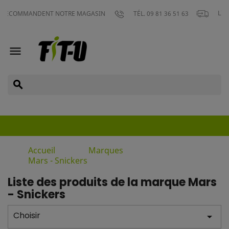
LIVRAISON GRA
NDENT NOTRE MAGASIN
TÉL. 09 81 36 51 63

search
Accueil
Marques
Mars - Snickers
Liste des produits de la marque Mars
- Snickers
Choisir
