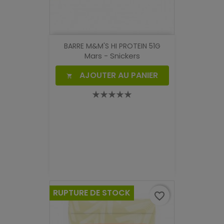
BARRE M&M'S HI PROTEIN 51G
Mars - Snickers
AJOUTER AU PANIER

RUPTURE DE STOCK
favorite_border