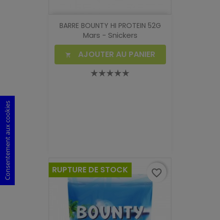
BARRE BOUNTY HI PROTEIN 52G
Mars - Snickers
AJOUTER AU PANIER

Consentement aux cookies
RUPTURE DE STOCK
favorite_border